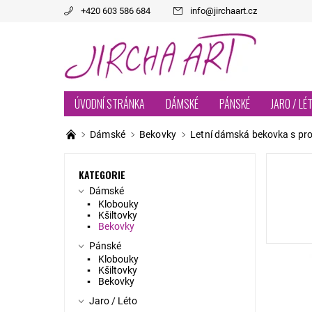
+420 603 586 684
info
@
jirchaart.cz
ÚVODNÍ STRÁNKA
DÁMSKÉ
PÁNSKÉ
JARO / LÉ
Dámské
Bekovky
Letní dámská bekovka s p
KATEGORIE
Dámské
Klobouky
Kšiltovky
Bekovky
Pánské
Klobouky
Kšiltovky
Bekovky
Jaro / Léto