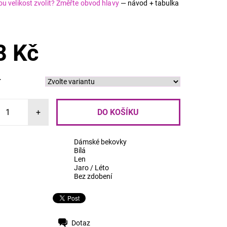
ou velikost zvolit? Změřte obvod hlavy
— návod + tabulka
8 Kč
T
+
Dámské bekovky
Bílá
Len
Jaro / Léto
Bez zdobení
Dotaz