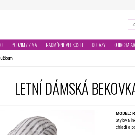
TO
PODZIM / ZIMA
NADMĚRNÉ VELIKOSTI
DOTAZY
O JIRCHA A
roužkem
LETNÍ DÁMSKÁ BEKOVK
MODEL: R
Stylová l
chladí a 