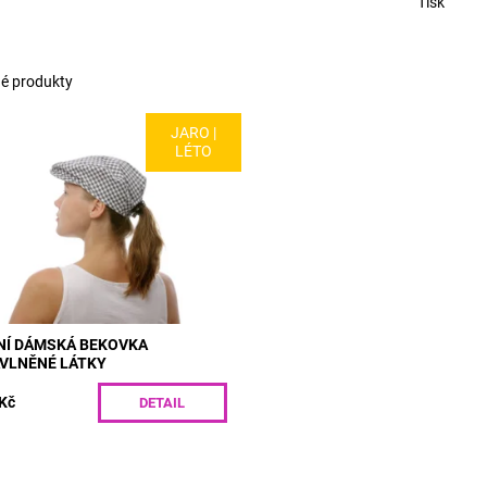
Tisk
é produkty
JARO |
L: R26-14 | Letní dámská
LÉTO
vka z bavlněné látky. Kšiltovka
adní zapínání na suchý zip
né na prostrčení copu. Skvělá na
lenou u...
upnost:
Skladem
R26-14/S
NÍ DÁMSKÁ BEKOVKA
AVLNĚNÉ LÁTKY
Kč
DETAIL