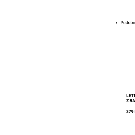
Podobn
MODE
beko
má z
vhod
dovo
Dost
Kód:
LET
Z B
379 