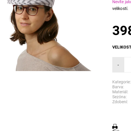
Nevíte jak
velikostí.
39
VELIKOS
-
Kategorie:
Barva:
Materiál:
Sezóna:
Zdobení: