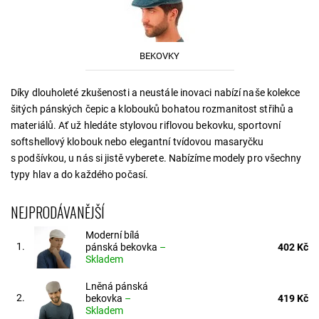
BEKOVKY
Díky dlouholeté zkušenosti a neustále inovaci nabízí naše kolekce
šitých pánských čepic a klobouků bohatou rozmanitost střihů a
materiálů. Ať už hledáte stylovou riflovou bekovku, sportovní
softshellový klobouk nebo elegantní tvídovou masaryčku
s podšívkou, u nás si jistě vyberete. Nabízíme modely pro všechny
typy hlav a do každého počasí.
NEJPRODÁVANĚJŠÍ
Moderní bílá
1.
pánská bekovka
–
402 Kč
Skladem
Lněná pánská
2.
bekovka
–
419 Kč
Skladem