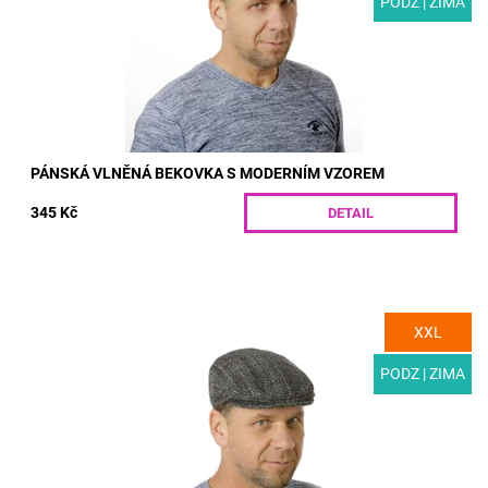
PODZ | ZIMA
Kód:
T03-4/55
PÁNSKÁ VLNĚNÁ BEKOVKA S MODERNÍM VZOREM
345 Kč
DETAIL
XXL
MODEL: T03-3 | Moderní pánská čepice v barvě sůl a pepř.
Vlněný tvídový materiál doplněný polyesterovou podšívkou
skvěle izolují i...
PODZ | ZIMA
Dostupnost:
Skladem
Kód:
T03-3/55