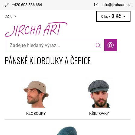
+420 603 586 684
info
@
jirchaart.cz
0 Kč
CZK
0 ks /
PÁNSKÉ KLOBOUKY A ČEPICE
KLOBOUKY
KŠILTOVKY