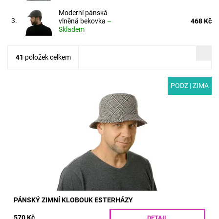
Moderní pánská
3.
vlněná bekovka
–
468 Kč
Skladem
41
položek celkem
PODZ | ZIMA
MODEL: T02-1 | Originální sportovní pánský klobouk s úzkou
krempou ušitý z vlněné látky vzoru esterházy. Díky všité
podšívce je...
Dostupnost:
Skladem
Kód:
T02-1/55
PÁNSKÝ ZIMNÍ KLOBOUK ESTERHÁZY
570 Kč
DETAIL