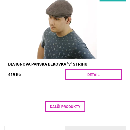
„véčkovým“ střihem. Jemná předepraná látka vyrobená ze
stoprocentního polyesteru je zdvojená,...
Dostupnost:
Skladem
Kód:
B2H/55
DESIGNOVÁ PÁNSKÁ BEKOVKA "V" STŘIHU
419 Kč
DETAIL
DALŠÍ PRODUKTY