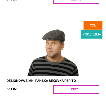
XXL
MODEL: T03-6 | Designová pánská bekovka pro podzim a zimu.
Díky originální vlněné látce stylu pepito a vnitřní podšívce
výtečně zahřeje i...
PODZ | ZIMA
Dostupnost:
Skladem
Kód:
T03-6/55
DESIGNOVÁ ZIMNÍ PÁNSKÁ BEKOVKA PEPITO
561 Kč
DETAIL