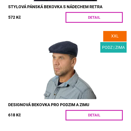
STYLOVÁ PÁNSKÁ BEKOVKA S NÁDECHEM RETRA
572 Kč
DETAIL
XXL
MODEL: T03-1 | Designová pánská čepice pro podzim a zimu s
podšívkou. Ušitá z kvalitní vlněné látky s rypsovou vazbou,
která výtečně...
PODZ | ZIMA
Dostupnost:
Skladem
Kód:
T03-1/55
DESIGNOVÁ BEKOVKA PRO PODZIM A ZIMU
618 Kč
DETAIL