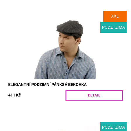
XXL
MODEL: B1 | Elegantní pánská čepice bez podšívky pro
podzimní měsíce. Unikátní polyesterový materiál s jemným
šedozeleným kárem se snadno udržuje a...
PODZ | ZIMA
Dostupnost:
Skladem
Kód:
B1/55
ELEGANTNÍ PODZIMNÍ PÁNKSÁ BEKOVKA
411 Kč
DETAIL
PODZ | ZIMA
MODEL: B2H | Designová pánská bekovka s originálním