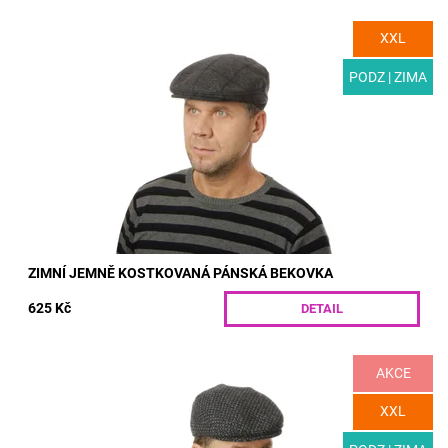
XXL
MODEL: T03-5 | Zimní pánská bekovka z luxusního vlněného
materiálu s jemnou kostkou a s podšívkou. Unikátní doplněk
šatníku, který...
PODZ | ZIMA
Dostupnost:
Skladem
Kód:
T03-5/55
ZIMNÍ JEMNĚ KOSTKOVANÁ PÁNSKÁ BEKOVKA
625 Kč
DETAIL
AKCE
MODEL: T03-4 | Pánská vlněná bekovka s originálním vzorem
do chladného počasí. Elegantní doplněk vašeho zimního
šatníku. Výtečnou tepelnou izolaci...
XXL
Dostupnost:
Skladem