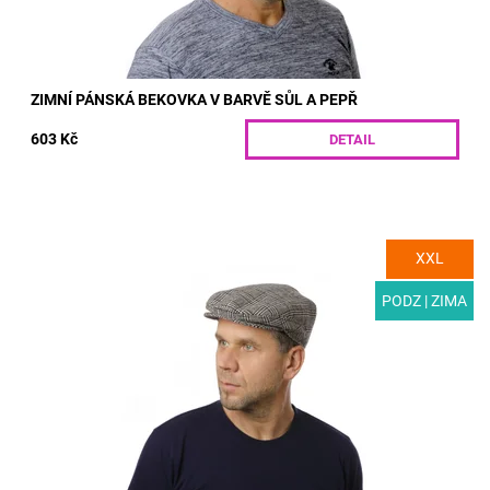
ZIMNÍ PÁNSKÁ BEKOVKA V BARVĚ SŮL A PEPŘ
603 Kč
DETAIL
XXL
MODEL: T03-2 | Stylová pánská bekovka s nádechem retra.
Vlněný materiál vzoru esterházy v kombinaci s podšívkou
z této...
PODZ | ZIMA
Dostupnost:
Skladem
Kód:
T03-2/55