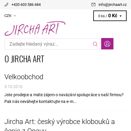
+420 603 586 684
info
@
jirchaart.cz
0 Kč
CZK
0 ks /
O JIRCHA ART
Velkoobchod
3.10.2016
Jste prodejce a máte zájem o navázání spolupráce s naší firmou?
Pak nás neváhejte kontaktujte na e-m...
Jircha Art: český výrobce klobouků a