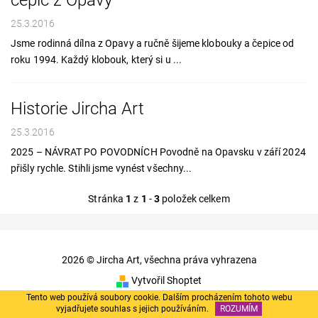
čepic z Opavy
25.3.2016
Jsme rodinná dílna z Opavy a ručně šijeme klobouky a čepice od
roku 1994. Každý klobouk, který si u ...
Historie Jircha Art
25.3.2016
2025 – NÁVRAT PO POVODNÍCH Povodně na Opavsku v září 2024
přišly rychle. Stihli jsme vynést všechny...
Stránka
1
z
1
-
3
položek celkem
2026 © Jircha Art, všechna práva vyhrazena
Vytvořil Shoptet
Tento web používá soubory cookie. Dalším procházením tohoto webu
vyjadřujete souhlas s jejich používáním.
ROZUMÍM