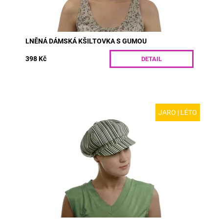
LNĚNÁ DÁMSKÁ KŠILTOVKA S GUMOU
398 Kč
DETAIL
JARO | LÉTO
MODEL: R21 | Dámská kšiltovka ve svěžích jarních
barvách vyrobená z bavlněného plátna. Díky všité gumě
v zadním díle vždy drží pevně a pohodlně na...
Dostupnost:
Skladem
Kód:
R21/S