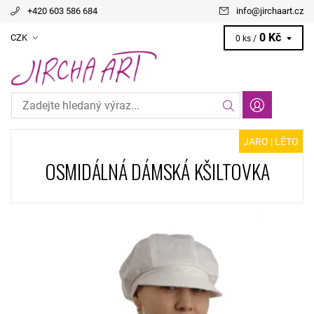
+420 603 586 684
info
@
jirchaart.cz
0 Kč
CZK
0 ks /
JARO | LÉTO
OSMIDÁLNÁ DÁMSKÁ KŠILTOVKA