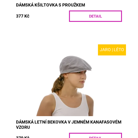
DÁMSKÁ KŠILTOVKA S PROUŽKEM
377 Kč
DETAIL
JARO | LÉTO
MODEL: R26-13 | Dámská bekovka v jemném
kanafasovém vzoru pro jaro a léto. Díky zapínání na
suchý zip se perfektně přizpůsobí vaší hlavě.
Praktický...
Dostupnost:
Skladem
Kód:
R26-13/S
DÁMSKÁ LETNÍ BEKOVKA V JEMNÉM KANAFASOVÉM
VZORU