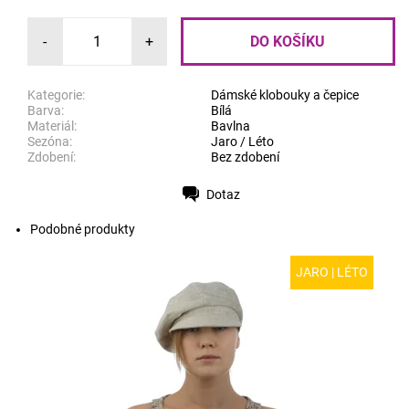
-
+
Kategorie:
Dámské klobouky a čepice
Barva:
Bílá
Materiál:
Bavlna
Sezóna:
Jaro / Léto
Zdobení:
Bez zdobení
Dotaz
Tisk
Podobné produkty
JARO | LÉTO
MODEL: R16 | Moderní lněná dámská kšiltovka s
gumou, která zajišťuje komfort při nošení. Lněné plátno
v létě chladí a čepice se proto hodí k vodě...
Dostupnost:
Skladem
Kód:
R16/S