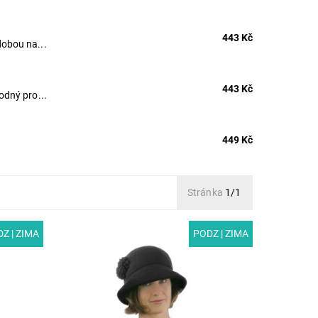
443 Kč
obou na...
443 Kč
odný pro...
449 Kč
Stránka
1/1
Z | ZIMA
PODZ | ZIMA
ký
MODEL: G100-3 | Dámský zimní klobouk
así.
zdobený elegantními ručně vyráběnými
těm i
květy. Zúžená zadní krempa dodává
klobouku moderní tvar a zároveň...
Dostupnost:
Skladem
Kód:
G100-3/55