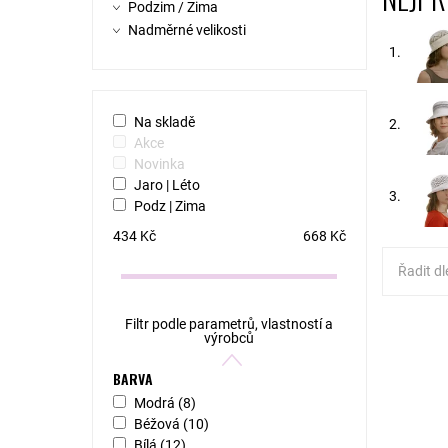
Podzim / Zima
Nadměrné velikosti
1.
Na skladě
2.
Akce
Novinka
Jaro | Léto
3.
Podz | Zima
434
Kč
668
Kč
Řadit dl
Filtr podle parametrů, vlastností a
MODEL: 
výrobců
klobouk 
dýnkem 
BARVA
bavlněná
Modrá
(8)
Dostupn
Béžová
(10)
Kód:
Bílá
(12)