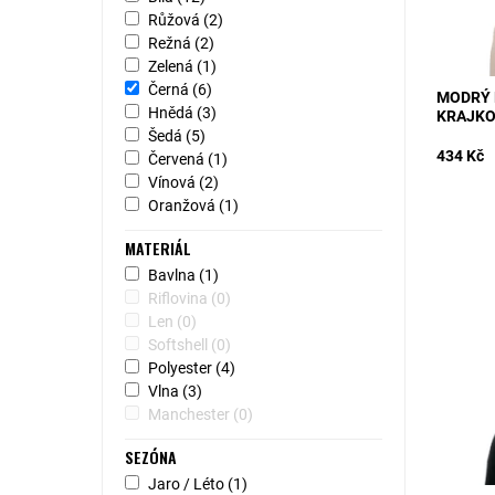
Růžová
(2)
Režná
(2)
Zelená
(1)
Černá
(6)
MODRÝ 
Hnědá
(3)
KRAJK
Šedá
(5)
434 Kč
Červená
(1)
Vínová
(2)
Oranžová
(1)
MATERIÁL
Bavlna
(1)
MODEL: 
Riflovina
(0)
klobouk 
dýnkem 
Len
(0)
z polyest
Softshell
(0)
Dostupn
Polyester
(4)
Kód:
Vlna
(3)
Manchester
(0)
SEZÓNA
Jaro / Léto
(1)