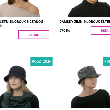
LETNÍ KLOBOUK S ČERNOU
DÁMSKÝ ZIMNÍ KLOBOUK ESTE
OU
570 Kč
DETAI
DETAIL
PODZ | ZIMA
POD
G01-1 | Moderní černý dámský
MODEL: T55 | Moderní dámský k
pro zimní počasí s kulatým
pro podzim a zimu ušitý ze stylov
a štepovanou krempou. Ušitý
vlněné látky. Vlna v kombinaci
erové látky...
s podšívkou příjemně zahřeje a
vepředu...
ost:
Skladem
G01-1/55
Dostupnost:
Skladem
Kód:
T55/55