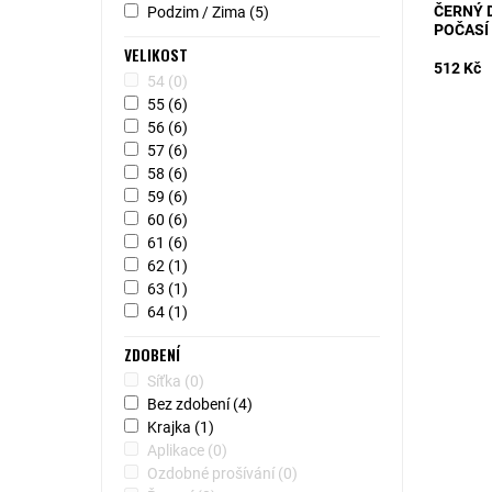
ČERNÝ 
Podzim / Zima
(5)
POČASÍ
VELIKOST
512 Kč
54
(0)
55
(6)
56
(6)
57
(6)
58
(6)
59
(6)
60
(6)
61
(6)
62
(1)
63
(1)
64
(1)
ZDOBENÍ
Síťka
(0)
Bez zdobení
(4)
Krajka
(1)
Aplikace
(0)
Ozdobné prošívání
(0)