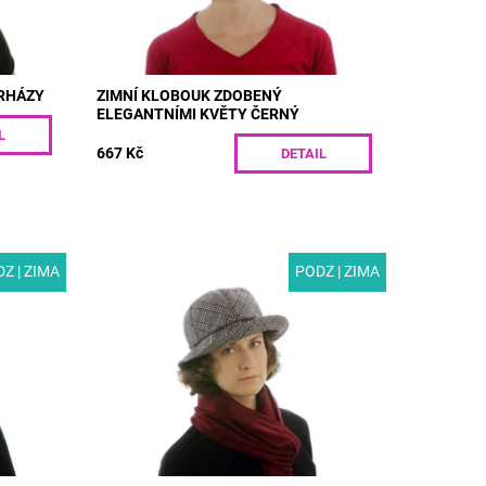
RHÁZY
ZIMNÍ KLOBOUK ZDOBENÝ
ELEGANTNÍMI KVĚTY ČERNÝ
L
667 Kč
DETAIL
Z | ZIMA
PODZ | ZIMA
lobouk
MODEL: V40 | Černobílý dámský klobouk
é
pro podzim a zimu. Díky kulaté hlavě a
zkrácené zadní krempě získává elegantní
vzhled. Vlněná látka doplněná...
Dostupnost:
Skladem
Kód:
V40/55