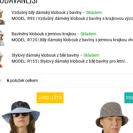
Vzdušný bílý dámský klobouk z bavlny
–
Skladem
MODEL: R93 | Vzdušný dámský klobouk z bavlny s krajkovou výzd
Bavlněný klobouk s jemnou krajkou
–
Skladem
MODEL: R120 | Bílý dámský klobouk z bavlny s jemnou krajkou vh
Stylový dámský klobouk z bílé bavlny
–
Skladem
MODEL: R155 | Stylový dámský klobouk z bílé bavlny pro letní...
e:
6
položek celkem
JARO | LÉTO
POD
R202 | Originální dámský
MODEL: T02-1D | Sportovní dáms
na jaro a léto se šestidílným
klobouk pro podzimní a zimní poč
a širokou krempou. Bleděmodrá
Skvěle zahřeje a ochrání před deš
 tkanina je doplněna...
sněhem. Úzká krempa...
ost:
Skladem
Dostupnost:
Skladem
R202/55
Kód:
T02-1D/55