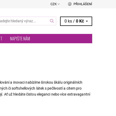
CZK
PŘIHLÁŠENÍ
0 ks /
0 Kč
RT
NAPIŠTE NÁM
vání a inovaci nabízíme širokou škálu originálních
ých či softshellových látek s pečlivostí a citem pro
jí. Ať už hledáte čistou eleganci nebo více extravagantní