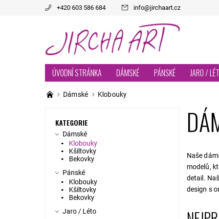
+420 603 586 684
info
@
jirchaart.cz
ÚVODNÍ STRÁNKA
DÁMSKÉ
PÁNSKÉ
JARO / LÉ
Dámské
Klobouky
DÁ
KATEGORIE
Dámské
Klobouky
Kšiltovky
Naše dámsk
Bekovky
modelů, kt
Pánské
detail. Na
Klobouky
design s o
Kšiltovky
Bekovky
NEJPR
Jaro / Léto