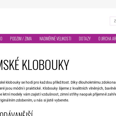
TO
PODZIM / ZIMA
NADMĚRNÉ VELIKOSTI
DOTAZY
O JIRCHA A
MSKÉ KLOBOUKY
é klobouky se hodí pro každou příležitost. Díky dlouholetému zdokonalo
eré jsou módní i praktické. Klobouky šijeme z kvalitních vlněných, bavlněn
še letní modely vám zajistí vzdušnost, zimní střihy naopak příjemně zahře
riginálním zdobením, u nás si jistě vyberete.
ODÁVANĚJŠÍ