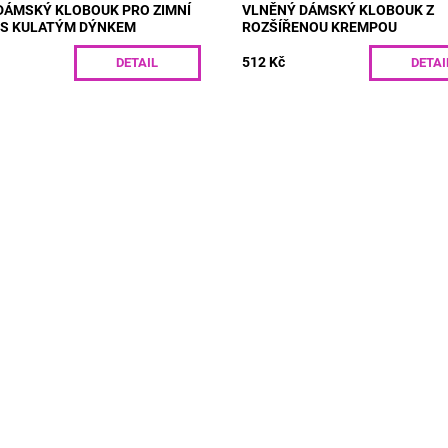
DÁMSKÝ KLOBOUK PRO ZIMNÍ
VLNĚNÝ DÁMSKÝ KLOBOUK Z
 S KULATÝM DÝNKEM
ROZŠÍŘENOU KREMPOU
512 Kč
DETAIL
DETAI