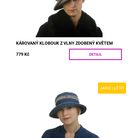
KÁROVANÝ KLOBOUK Z VLNY ZDOBENÝ KVĚTEM
779 Kč
DETAIL
JARO | LÉTO
MODEL: D05 | Módní dámský klobouk z rifloviny s
ozdobným štepováním. Designová síťovina s nopky
zajišťuje vzdušnost i v těch nejslunečnějších...
Dostupnost:
Skladem
Kód:
D05/55