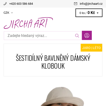
+420 603 586 684
info
@
jirchaart.cz
0 Kč
CZK
0 ks /
JARO | LÉTO
ŠESTIDÍLNÝ BAVLNĚNÝ DÁMSKÝ
KLOBOUK