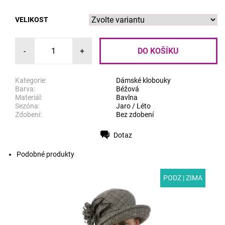
VELIKOST
-
+
Kategorie:
Dámské klobouky
Barva:
Béžová
Materiál:
Bavlna
Sezóna:
Jaro / Léto
Zdobení:
Bez zdobení
Dotaz
Tisk
Podobné produkty
PODZ | ZIMA
MODEL: A24 | Černobílý dámský károvaný klobouk z
vlny ozdobený elegantním květem ve stejném vzoru.
Klobouk má širokou krempu. Podšívka z polyesteru...
Dostupnost:
Skladem
Kód:
A24/55