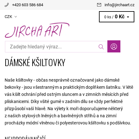
+420 603 586 684
info
@
jirchaart.cz
0 Kč
CZK
0 ks /
DÁMSKÉ KŠILTOVKY
Naše kšiltovky - občas nesprávně označované jako dámské
bekovky - jsou všestranným a praktickým doplňkem šatníku. V létě
vás kšilt ochrání před ostrým sluncem a v zimních měsících před
plískanicemi. Díky všité gumě v zadním dílu se vždy perfektně
přizpůsobí vaší hlavě. Na výlety k moři doporučujeme některý
z našich stylových lněných a bavlněných střihů a na zimní
procházky módní vlněnou či polyesterovou kšiltovku s podšívkou.