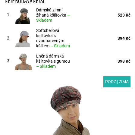
NEJPRODÁVANĚJŠÍ
Dámská zimní
1.
žíhaná kšiltovka
–
523 Kč
Skladem
Softshellová
kšiltovka s
2.
394 Kč
dvoubarevným
kšiltem
–
Skladem
Lněná dámská
3.
kšiltovka s gumou
398 Kč
–
Skladem
PODZ | ZIMA
MODEL: T05-55 | Stylová dámská zimní kšiltovka s károvým
vzorem. Díky vlněnému materiálu, podšívce a všité gumě vás
vždy udrží v teple.Nevíte jakou...
Dostupnost:
Skladem
Kód:
T05-55/S