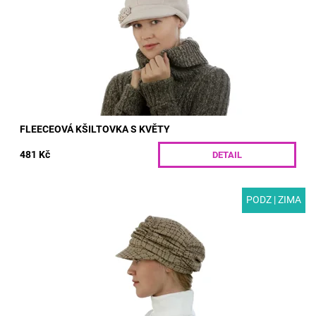
Dostupnost:
Skladem
Kód:
G78-2/S
FLEECEOVÁ KŠILTOVKA S KVĚTY
481 Kč
DETAIL
PODZ | ZIMA
MODEL: T33 | Stylová dámská čepice pro podzim a zimu.
Originálního řasení je dosaženo pomocí gumiček. V zadním dílu
kšiltovky je všita guma pro...
Dostupnost:
Skladem
Kód:
T33/S