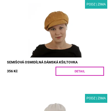
PODZ | ZIMA
MODEL: E4 | Semišová dámská kšiltovka ušita z osmi dílů.
V zadním díle má gumu, díky které vždy skvěle drží na hlavě.
Díky podšívce se hodí pro...
Dostupnost:
Skladem
Kód:
E4/S
SEMIŠOVÁ OSMIDÍLNÁ DÁMSKÁ KŠILTOVKA
356 Kč
DETAIL
PODZ | ZIMA
MODEL: G78-2 | Módní dámská čepice pro zimní období ušitá
z fleeceové látky. Ozdobné květy jsou zhotoveny ze stejného
materiálu. Kšiltovka je...