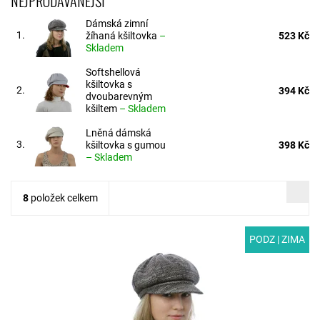
NEJPRODÁVANĚJŠÍ
Dámská zimní
1.
žíhaná kšiltovka
–
523 Kč
Skladem
Softshellová
kšiltovka s
2.
394 Kč
dvoubarevným
kšiltem
–
Skladem
Lněná dámská
3.
kšiltovka s gumou
398 Kč
–
Skladem
8
položek celkem
PODZ | ZIMA
MODEL: T05-13 | Stylová dámská kšiltovka pro podzim a zimu
z originální žíhané polyesterové látky. Všitá guma v zadním dílu
poskytuje flexibilitu a...
Dostupnost:
Skladem
Kód:
T05-13/S