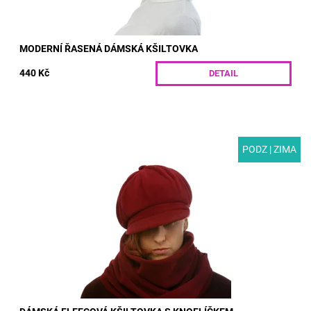
MODERNÍ ŘASENÁ DÁMSKÁ KŠILTOVKA
440 Kč
DETAIL
PODZ | ZIMA
MODEL: G54 | Moderní dámská fleecová kšiltovka s knoflíčkem
pro zimní období. V zadní části je našita guma pro větší
pohodlí.Nevíte jakou velikost...
Dostupnost:
Skladem
Kód:
G54/S