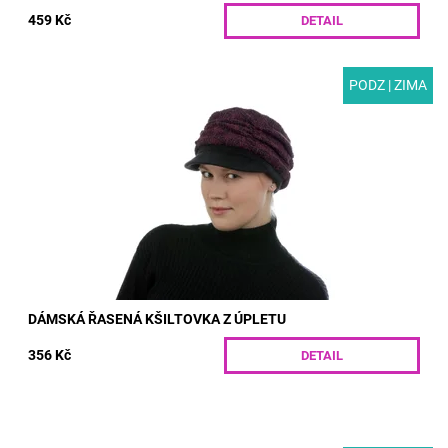
459 Kč
DETAIL
PODZ | ZIMA
MODEL: G64 | Designová dámská řasená kšiltovka z úpletu se
zateplenou podšívkou. V zadním dílu je všita guma pro
pohodlné nošení. Vhodná pro podzim...
Dostupnost:
Skladem
Kód:
G64/S
DÁMSKÁ ŘASENÁ KŠILTOVKA Z ÚPLETU
356 Kč
DETAIL