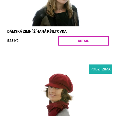
DÁMSKÁ ZIMNÍ ŽÍHANÁ KŠILTOVKA
523 Kč
DETAIL
PODZ | ZIMA
MODEL: G08-1 | Vínová kšiltovka z úpletového materiálu s
podšívkou do zimního počasí. Elegantní doplněk, který vás
ochrání před sněhem i deštěm....
Dostupnost:
Skladem
Kód:
G08-1/S