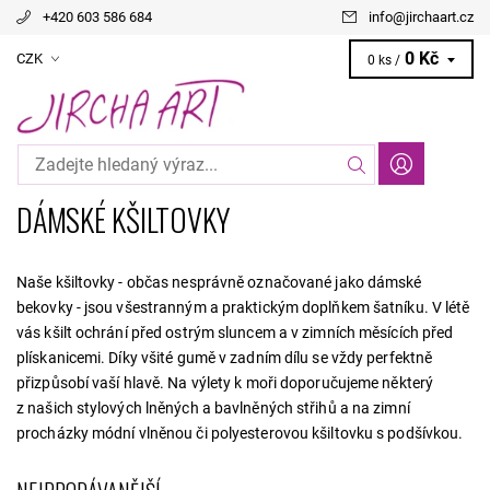
+420 603 586 684
info
@
jirchaart.cz
0 Kč
CZK
0 ks /
DÁMSKÉ KŠILTOVKY
Naše kšiltovky - občas nesprávně označované jako dámské
bekovky - jsou všestranným a praktickým doplňkem šatníku. V létě
vás kšilt ochrání před ostrým sluncem a v zimních měsících před
plískanicemi. Díky všité gumě v zadním dílu se vždy perfektně
přizpůsobí vaší hlavě. Na výlety k moři doporučujeme některý
z našich stylových lněných a bavlněných střihů a na zimní
procházky módní vlněnou či polyesterovou kšiltovku s podšívkou.