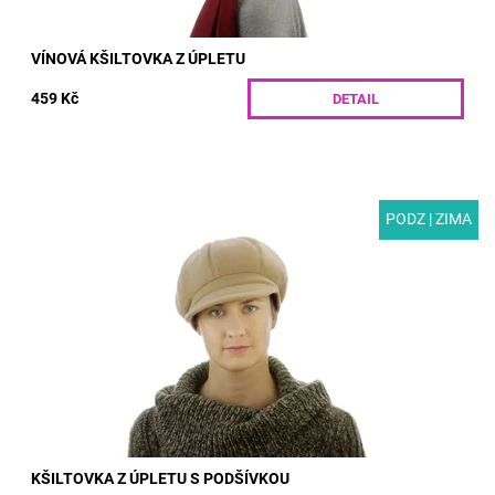
VÍNOVÁ KŠILTOVKA Z ÚPLETU
459 Kč
DETAIL
PODZ | ZIMA
MODEL: G08-2 | Dámská kšiltovka z úpletu s podšívkou do
zimního počasí. Elegantní doplněk, který vás ochrání před
sněhem i deštěm. Díky všité gumě...
Dostupnost:
Skladem
Kód:
G08-2/S
KŠILTOVKA Z ÚPLETU S PODŠÍVKOU