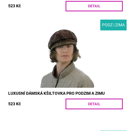
523 Kč
DETAIL
PODZ | ZIMA
MODEL: T05-44 | Luxusní dámská kšiltovka pro podzim a zimu
z originální vlněné látky s nopky. Příjemně hřeje a díky podšívce
dobře izoluje. Všitá...
Dostupnost:
Skladem
Kód:
T05-44/S
LUXUSNÍ DÁMSKÁ KŠILTOVKA PRO PODZIM A ZIMU
523 Kč
DETAIL