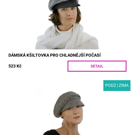
Dostupnost:
Skladem
Kód:
T05-11/S
DÁMSKÁ KŠILTOVKA PRO CHLADNĚJŠÍ POČASÍ
523 Kč
DETAIL
PODZ | ZIMA
MODEL: T26 | Elegantní dámská kšiltovka baretového střihu
s širším kšiltem. Ušita z vlněné látky se stylovým károvaným
vzorem a polyesterové...
Dostupnost:
Skladem
Kód:
T26/S