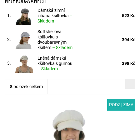
NEJPRODÁVANĚJŠÍ
Dámská zimní
1.
žíhaná kšiltovka
–
523 Kč
Skladem
Softshellová
kšiltovka s
2.
394 Kč
dvoubarevným
kšiltem
–
Skladem
Lněná dámská
3.
kšiltovka s gumou
398 Kč
–
Skladem
8
položek celkem
PODZ | ZIMA
MODEL: T22 | Stylová dámská krémová kšiltovka pro podzim a
zimu z vlněné látky. Širší kšilt vás ochrání před ostrým sluncem
a díky podšívce...
Dostupnost:
Skladem
Kód:
T22/54-