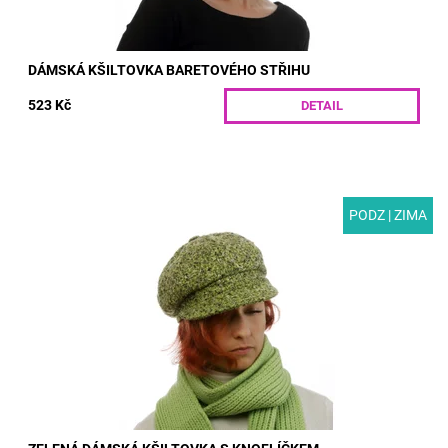
DÁMSKÁ KŠILTOVKA BARETOVÉHO STŘIHU
523 Kč
DETAIL
PODZ | ZIMA
MODEL: V18 | Tato dámská zelená kšiltovka s knoflíčkem je
vyrobena z vlny a polyesteru. Stylová čepice pro podzim a zimu.
Všitá guma zajišťuje...
Dostupnost:
Skladem
Kód:
V18/S