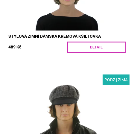
STYLOVÁ ZIMNÍ DÁMSKÁ KRÉMOVÁ KŠILTOVKA
489 Kč
DETAIL
PODZ | ZIMA
MODEL: T05-77 | Designová dámská kšiltovka kombinující dva
materiály. Vhodná pro podzim a zimu. Díky všité gumě v
zadním dílu se přizpůsobuje tvaru...
Dostupnost:
Skladem
Kód:
T05-77/S