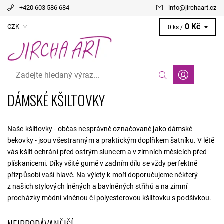
+420 603 586 684
info
@
jirchaart.cz
0 Kč
CZK
0 ks /
DÁMSKÉ KŠILTOVKY
Naše kšiltovky - občas nesprávně označované jako dámské
bekovky - jsou všestranným a praktickým doplňkem šatníku. V létě
vás kšilt ochrání před ostrým sluncem a v zimních měsících před
plískanicemi. Díky všité gumě v zadním dílu se vždy perfektně
přizpůsobí vaší hlavě. Na výlety k moři doporučujeme některý
z našich stylových lněných a bavlněných střihů a na zimní
procházky módní vlněnou či polyesterovou kšiltovku s podšívkou.