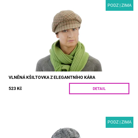
PODZ | ZIMA
MODEL: T05-33 | Dámská vlněná kšiltovka z elegantního
jemného kára s podšívkou. Jedinečný doplněk vašeho zimního
šatníku. Díky všité gumě se velice...
Dostupnost:
Skladem
Kód:
T05-33/S
VLNĚNÁ KŠILTOVKA Z ELEGANTNÍHO KÁRA
523 Kč
DETAIL
PODZ | ZIMA
MODEL: T05-11 | Moderní dámská kšiltovka pro chladnější
počasí. Kvalitní tepelnou izolaci zajišťuje vlněný materiál a
podšívka. Díky všité gumě je...