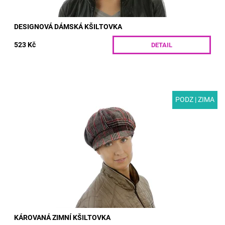
DESIGNOVÁ DÁMSKÁ KŠILTOVKA
523 Kč
DETAIL
PODZ | ZIMA
MODEL: T05-55 | Stylová dámská zimní kšiltovka s károvým
vzorem. Díky vlněnému materiálu, podšívce a všité gumě vás
vždy udrží v teple.Nevíte jakou...
Dostupnost:
Skladem
Kód:
T05-55/S
KÁROVANÁ ZIMNÍ KŠILTOVKA