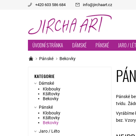
+420 603 586 684
info
@
jirchaart.cz
ÚVODNÍ STRÁNKA
DÁMSKÉ
PÁNSKÉ
JARO / LÉ
Pánské
Bekovky
PÁN
KATEGORIE
Dámské
Klobouky
Kšiltovky
Pánské bek
Bekovky
tvídu. Žád
Pánské
Klobouky
Vyrábíme k
Kšiltovky
bez. Vzory 
Bekovky
Jaro / Léto