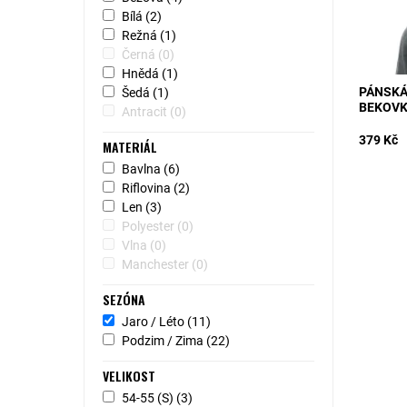
Kód:
Bílá
(2)
Režná
(1)
Černá
(0)
Hnědá
(1)
PÁNSKÁ
Šedá
(1)
BEKOV
Antracit
(0)
379 Kč
MATERIÁL
Bavlna
(6)
Riflovina
(2)
Len
(3)
Polyester
(0)
MODEL: 
Vlna
(0)
s jemný 
Manchester
(0)
ochrání 
krajích p
SEZÓNA
Dostupn
Jaro / Léto
(11)
Kód:
Podzim / Zima
(22)
VELIKOST
54-55 (S)
(3)