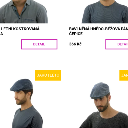
R26-14M/S
 LETNÍ KOSTKOVANÁ
BAVLNĚNÁ HNĚDO-BÉŽOVÁ PÁ
KA
ČEPICE
366 Kč
DETAIL
DETAI
JARO | LÉTO
JAR
D09 | Riflová pánská bekovka
MODEL: D07 | Pánská dílková be
prošíváním pro jaro a léto. Skvěle
z rifloviny pro letní měsíce. Čistý
před sluncem. Ozdobné dírky na
vzhled doplňuje ozdobné prošíván
oskytují větší...
Ochrání vás skvěle proti slunci...
ost:
Skladem
Dostupnost:
Skladem
D09/55
Kód:
D07/55