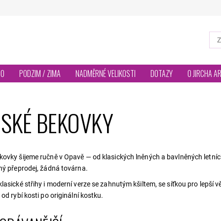
TO
PODZIM / ZIMA
NADMĚRNÉ VELIKOSTI
DOTAZY
O JIRCHA A
SKÉ BEKOVKY
ovky šijeme ručně v Opavě — od klasických lněných a bavlněných letních
ný přeprodej, žádná továrna.
lasické střihy i moderní verze se zahnutým kšiltem, se síťkou pro lepší
od rybí kosti po originální kostku.