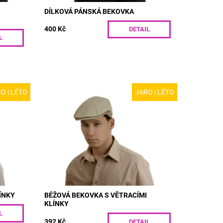
DÍLKOVÁ PÁNSKÁ BEKOVKA
400 Kč
DETAIL
L
O | LÉTO
JARO | LÉTO
MODEL: R24 | Moderní pánská bekovka z
stranní
bavlněného plátna. Postranní klínky z
jí této
polyesterové síťky dodávají této bekovce
vzdušnost. VARIANTY...
Dostupnost:
Skladem
Kód:
R24/55
ÍNKY
BÉŽOVÁ BEKOVKA S VĚTRACÍMI
KLÍNKY
L
392 Kč
DETAIL