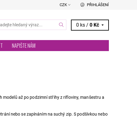
CZK
PŘIHLÁŠENÍ
0 ks /
0 Kč
RT
NAPIŠTE NÁM
 modelů až po podzimní střihy z rifloviny, manšestru a
 větrání nebo se zapínáním na suchý zip. S podšívkou nebo