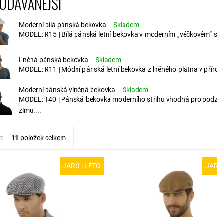
ODÁVANĚJŠÍ
Moderní bílá pánská bekovka
–
Skladem
MODEL: R15 | Bílá pánská letní bekovka v moderním „véčkovém“ st
Lněná pánská bekovka
–
Skladem
MODEL: R11 | Módní pánská letní bekovka z lněného plátna v příro
Moderní pánská vlněná bekovka
–
Skladem
MODEL: T40 | Pánská bekovka moderního střihu vhodná pro pod
zimu....
e:
11
položek celkem
JARO | LÉTO
JAR
R26-14M | Letní pánská
MODEL: R11-1 | Bavlněná hnědo
aná bekovka z bavlněného
pánská čepice pro letní měsíce. H
Kšiltovka se zapínání na suchý
k vodě i do přírody. Bavlněné plát
bude sedět za všech okolností.
snadno udržuje a lze jej...
.
Dostupnost:
Skladem
ost:
Skladem
Kód:
R11-1/55