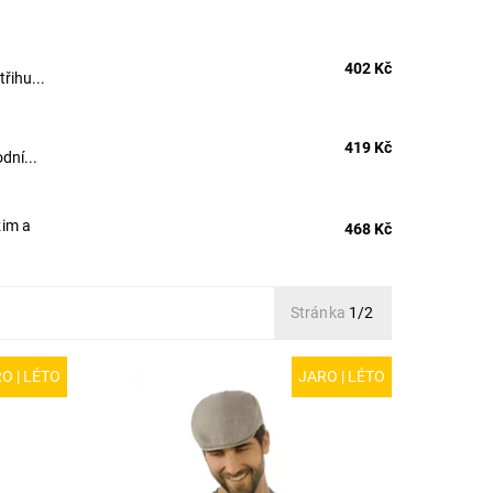
402 Kč
řihu...
419 Kč
dní...
zim a
468 Kč
Stránka
1/2
O | LÉTO
JARO | LÉTO
-béžová
MODEL: R11 | Módní pánská letní
odí se
bekovka z lněného plátna v přírodní
no se
barevné úpravě. Len se v horkém počasí
příjemně nosí, chladí a je velice...
Dostupnost:
Skladem
Kód:
R11/55