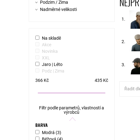
NEJPR
Podzim / Zima
Nadměrné velikosti
1.
Na skladě
2.
Akce
Novinka
XXL
Jaro | Léto
3.
Podz | Zima
366
Kč
435
Kč
Řadit dl
Filtr podle parametrů, vlastností a
MODEL: 
výrobců
kostkov
plátna. 
zip vám 
BARVA
Slušivý..
Modrá
(3)
Dostupn
Béžová
(4)