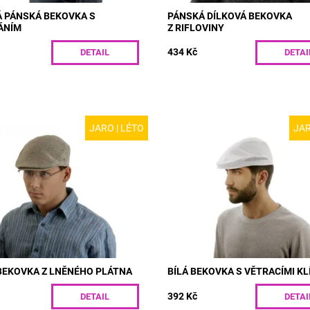
Á PÁNSKÁ BEKOVKA S
PÁNSKÁ DÍLKOVÁ BEKOVKA
ÁNÍM
Z RIFLOVINY
434 Kč
DETAIL
DETAI
JARO | LÉTO
JAR
R26 | Režná pánská bekovka z
MODEL: R24-1 | Moderní pánská
ho lněného plátna. Perfektní
bekovka z bavlněného plátna. Po
plněk pro letní měsíce. Díky
klínky z polyesterové síťky dodáva
zapínání na suchý zip vám...
bekovce vzdušnost. VARIANTY...
ost:
Skladem
Dostupnost:
Skladem
R26/S
Kód:
R24-1/55
BEKOVKA Z LNĚNÉHO PLÁTNA
BÍLÁ BEKOVKA S VĚTRACÍMI KL
392 Kč
DETAIL
DETAI