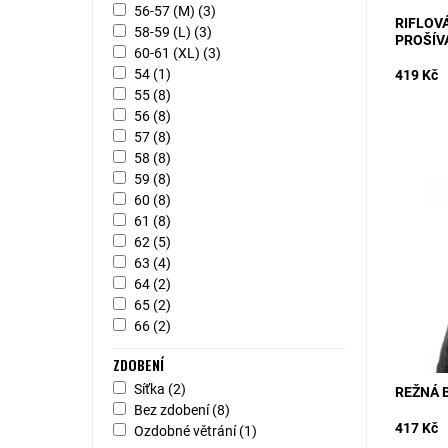
56-57 (M)
(3)
RIFLOV
58-59 (L)
(3)
PROŠÍV
60-61 (XL)
(3)
54
(1)
419 Kč
55
(8)
56
(8)
57
(8)
58
(8)
59
(8)
MODEL: 
60
(8)
přírodní
61
(8)
módní do
zadnímu 
62
(5)
63
(4)
Dostupn
Kód:
64
(2)
65
(2)
66
(2)
ZDOBENÍ
Síťka
(2)
REŽNÁ 
Bez zdobení
(8)
417 Kč
Ozdobné větrání
(1)