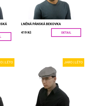
NSKÁ
LNĚNÁ PÁNSKÁ BEKOVKA
419 Kč
DETAIL
L
O | LÉTO
JARO | LÉTO
kovka
MODEL: R56 | Dílková pánská bekovka z
 moderní
bavlny s ozdobným štepováním.
í.
Jednoduchá a elegantní, vhodná pro
letní měsíce.Nevíte jakou velikost
zvolit?...
Dostupnost:
Skladem
Kód:
R56/55