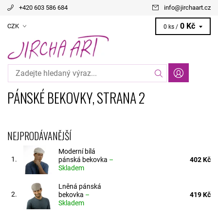
+420 603 586 684
info
@
jirchaart.cz
0 Kč
CZK
0 ks /
PÁNSKÉ BEKOVKY
, STRANA 2
NEJPRODÁVANĚJŠÍ
Moderní bílá
1.
pánská bekovka
–
402 Kč
Skladem
Lněná pánská
2.
bekovka
–
419 Kč
Skladem