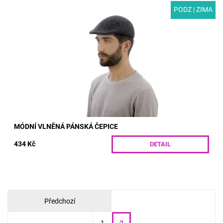
PODZ | ZIMA
MODEL: T35 | Módní pánská čepice pro podzim a zimu. Vlněná
látka s jedinečným vzorem a podšívka z polyesteru zajišťují
kvalitní tepelnou izolaci a...
Dostupnost:
Skladem
Kód:
T35/55
MÓDNÍ VLNĚNÁ PÁNSKÁ ČEPICE
434 Kč
DETAIL
Předchozí