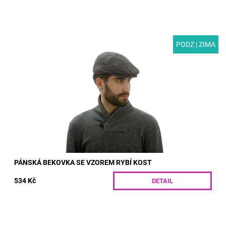
PODZ | ZIMA
MODEL: T38 | Pánská bekovka se vzorem rybí kost.
Jednoduchá a elegantní. Vlněná látka poskytuje čepici velkou
hřejivost, a proto se hodí pro...
Dostupnost:
Skladem
Kód:
T38/55
PÁNSKÁ BEKOVKA SE VZOREM RYBÍ KOST
534 Kč
DETAIL