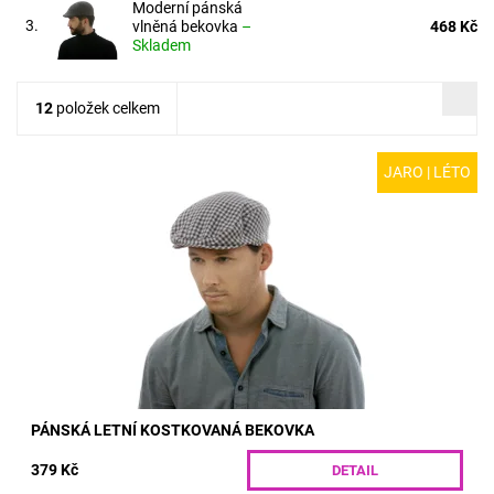
Moderní pánská
3.
vlněná bekovka
–
468 Kč
Skladem
12
položek celkem
JARO | LÉTO
MODEL: R26-14M | Letní pánská kostkovaná bekovka
z bavlněného plátna. Kšiltovka se zapínání na suchý zip vám
bude sedět za všech okolností. Slušivý...
Dostupnost:
Skladem
Kód:
R26-14M/S
PÁNSKÁ LETNÍ KOSTKOVANÁ BEKOVKA
379 Kč
DETAIL