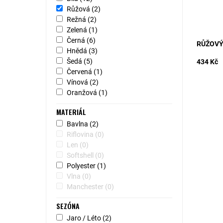
Růžová
(2)
Režná
(2)
Zelená
(1)
Černá
(6)
RŮŽOVÝ
Hnědá
(3)
Šedá
(5)
434 Kč
Červená
(1)
Vínová
(2)
Oranžová
(1)
MATERIÁL
Bavlna
(2)
Riflovina
(0)
Len
(0)
Softshell
(0)
Polyester
(1)
Vlna
(0)
Manchester
(0)
SEZÓNA
Jaro / Léto
(2)