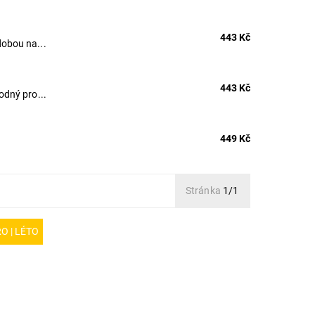
443 Kč
obou na...
443 Kč
odný pro...
449 Kč
Stránka
1/1
O | LÉTO
ký
m
ní a
ým