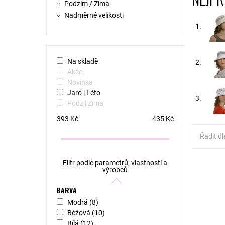
Podzim / Zima
Nadměrné velikosti
1.
Na skladě
2.
Akce
Novinka
Jaro | Léto
3.
Podz | Zima
393
Kč
435
Kč
Řadit dl
Filtr podle parametrů, vlastností a
MODEL: 
výrobců
klobouk.
dozdoben
BARVA
Široká k
Modrá
(8)
Dostupn
Béžová
(10)
Kód:
Bílá
(12)