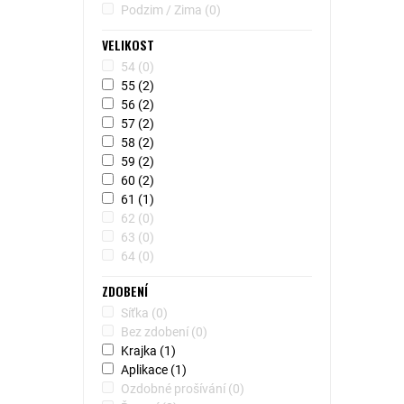
Podzim / Zima
(0)
VELIKOST
54
(0)
55
(2)
56
(2)
57
(2)
58
(2)
59
(2)
60
(2)
61
(1)
62
(0)
63
(0)
64
(0)
ZDOBENÍ
Síťka
(0)
Bez zdobení
(0)
Krajka
(1)
Aplikace
(1)
Ozdobné prošívání
(0)