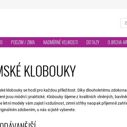
TO
PODZIM / ZIMA
NADMĚRNÉ VELIKOSTI
DOTAZY
O JIRCHA A
MSKÉ KLOBOUKY
é klobouky se hodí pro každou příležitost. Díky dlouholetému zdokonalo
eré jsou módní i praktické. Klobouky šijeme z kvalitních vlněných, bavlněn
še letní modely vám zajistí vzdušnost, zimní střihy naopak příjemně zahře
riginálním zdobením, u nás si jistě vyberete.
ODÁVANĚJŠÍ