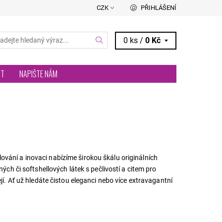
CZK
PŘIHLÁŠENÍ
0 ks /
0 Kč
RT
NAPIŠTE NÁM
vání a inovaci nabízíme širokou škálu originálních
ých či softshellových látek s pečlivostí a citem pro
jí. Ať už hledáte čistou eleganci nebo více extravagantní