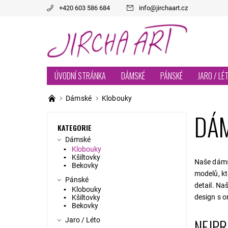
+420 603 586 684
info
@
jirchaart.cz
ÚVODNÍ STRÁNKA
DÁMSKÉ
PÁNSKÉ
JARO / LÉ
Dámské
Klobouky
DÁ
KATEGORIE
Dámské
Klobouky
Kšiltovky
Naše dámsk
Bekovky
modelů, kt
Pánské
detail. Na
Klobouky
design s o
Kšiltovky
Bekovky
NEJPR
Jaro / Léto