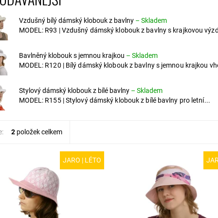
Vzdušný bílý dámský klobouk z bavlny
–
Skladem
MODEL: R93 | Vzdušný dámský klobouk z bavlny s krajkovou výzd
Bavlněný klobouk s jemnou krajkou
–
Skladem
MODEL: R120 | Bílý dámský klobouk z bavlny s jemnou krajkou vh
Stylový dámský klobouk z bílé bavlny
–
Skladem
MODEL: R155 | Stylový dámský klobouk z bílé bavlny pro letní...
e:
2
položek celkem
JARO | LÉTO
JAR
R201 | Moderní dámský letní
MODEL: R65 | Barevný letní dáms
 Růžová bavlněná látka je
klobouk z bavlny. Díky našívaný
a bílou polyesterovou krajkou.
aplikacím získává klobouk moder
rempa poskytuje dostatek...
lehce extravagantní vzhled, kter
zaujmete...
ost:
Skladem
R201/55
Dostupnost:
Skladem
Kód:
R65/55