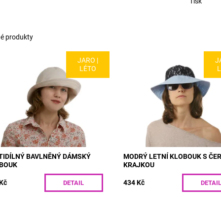
Tisk
é produkty
JARO |
J
L: R57 | Šestidílný dámský
MODEL: R202 | Originální dáms
LÉTO
ouk šitý z bavlněného nebo
klobouk na jaro a léto se šestid
ého plátna. Přední rozšířená
dýnkem a širokou krempou.
pa dodává klobouku elegantní
Bleděmodrá bavlněná tkanina j
ed a poskytuje...
doplněna...
upnost:
Skladem
Dostupnost:
Skladem
R57/55
Kód:
R202/55
TIDÍLNÝ BAVLNĚNÝ DÁMSKÝ
MODRÝ LETNÍ KLOBOUK S ČE
BOUK
KRAJKOU
Kč
434 Kč
DETAIL
DETAI