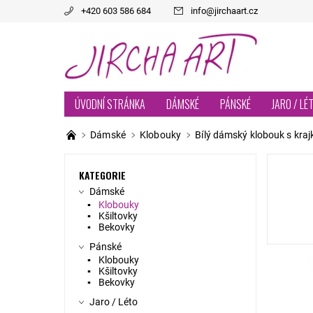
+420 603 586 684
info
@
jirchaart.cz
ÚVODNÍ STRÁNKA
DÁMSKÉ
PÁNSKÉ
JARO / LÉ
Dámské
Klobouky
Bílý dámský klobouk s kraj
KATEGORIE
Dámské
Klobouky
Kšiltovky
Bekovky
Pánské
Klobouky
Kšiltovky
Bekovky
Jaro / Léto