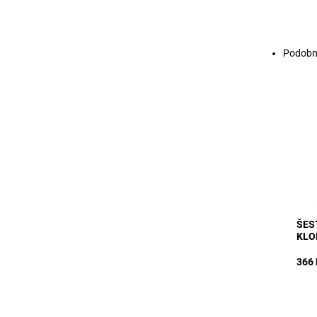
Podobn
MODE
klob
lněn
krem
vzhl
Dost
Kód:
ŠES
KLO
366 