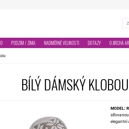
TO
PODZIM / ZIMA
NADMĚRNÉ VELIKOSTI
DOTAZY
O JIRCHA A
kou
BÍLÝ DÁMSKÝ KLOBOU
MODEL: R
síťovanou 
elegantní 