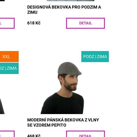
DESIGNOVÁ BEKOVKA PRO PODZIM A
ZIMU
618 Kč
L
DETAIL
XXL
PODZ | ZIMA
bekovka
MODEL: T43 | Moderní pánská bekovka z
 zimu.
vlny se vzorem pepito. Díky stylovému
bí kost
vzhledu a skvělé hřejivosti si jistě najde
Z | ZIMA
cestu do vašeho zimního...
Dostupnost:
Skladem
Kód:
T43/55
MODERNÍ PÁNSKÁ BEKOVKA Z VLNY
SE VZOREM PEPITO
468 Kč
L
DETAIL