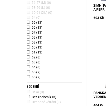
56-57 (M)
(0)
ZIMNÍ 
58-59 (L)
(0)
A PEPŘ
60-61 (XL)
(0)
54
(0)
603 Kč
55
(13)
56
(13)
57
(13)
58
(13)
59
(13)
MODEL: 
60
(13)
látky s
61
(13)
Stylový 
Kvalitní 
62
(8)
63
(8)
Dostupn
Kód:
64
(8)
65
(7)
66
(7)
ZDOBENÍ
Síťka
(0)
PÁNSKÁ
VZORE
Bez zdobení
(13)
Ozdobné větrání
(0)
404 Kč