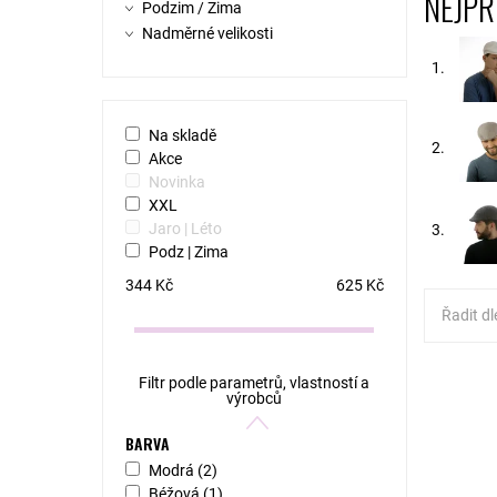
NEJPR
Podzim / Zima
Nadměrné velikosti
1.
Na skladě
2.
Akce
Novinka
XXL
Jaro | Léto
3.
Podz | Zima
344
Kč
625
Kč
Řadit dl
Filtr podle parametrů, vlastností a
MODEL: 
výrobců
bekovka 
origináln
vnitřní p
BARVA
Dostupn
Modrá
(2)
Kód:
Béžová
(1)