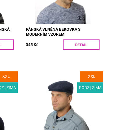
Kód:
T03-4/55
ÁNSKÁ
PÁNSKÁ VLNĚNÁ BEKOVKA S
MODERNÍM VZOREM
345 Kč
L
DETAIL
XXL
XXL
bekovka
MODEL: T03-1 | Designová pánská
l vzoru
čepice pro podzim a zimu s podšívkou.
ou
Ušitá z kvalitní vlněné látky s rypsovou
Z | ZIMA
PODZ | ZIMA
vazbou, která výtečně...
Dostupnost:
Skladem
Kód:
T03-1/55