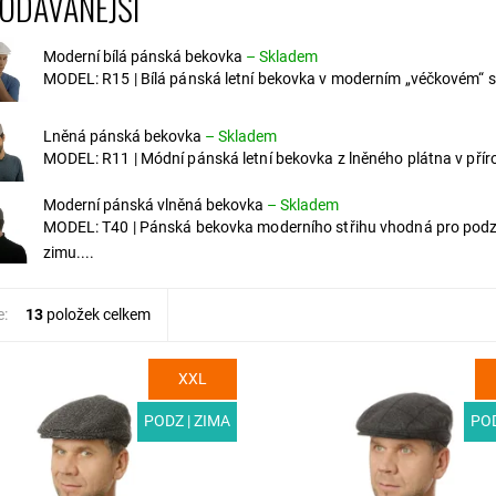
ODÁVANĚJŠÍ
Moderní bílá pánská bekovka
–
Skladem
MODEL: R15 | Bílá pánská letní bekovka v moderním „véčkovém“ st
Lněná pánská bekovka
–
Skladem
MODEL: R11 | Módní pánská letní bekovka z lněného plátna v příro
Moderní pánská vlněná bekovka
–
Skladem
MODEL: T40 | Pánská bekovka moderního střihu vhodná pro pod
zimu....
e:
13
položek celkem
XXL
T03-6 | Designová pánská
MODEL: T03-5 | Zimní pánská be
pro podzim a zimu. Díky
z luxusního vlněného materiálu s
í vlněné látce stylu pepito a
kostkou a s podšívkou. Unikátní 
PODZ | ZIMA
POD
odšívce výtečně zahřeje i...
šatníku, který...
ost:
Skladem
Dostupnost:
Skladem
T03-6/55
Kód:
T03-5/55