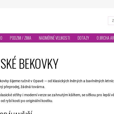
TO
PODZIM / ZIMA
NADMĚRNÉ VELIKOSTI
DOTAZY
O JIRCHA A
SKÉ BEKOVKY
ovky šijeme ručně v Opavě — od klasických lněných a bavlněných letních
ný přeprodej, žádná továrna.
lasické střihy i moderní verze se zahnutým kšiltem, se síťkou pro lepší
od rybí kosti po originální kostku.