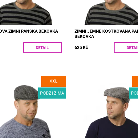
OVÁ ZIMNÍ PÁNSKÁ BEKOVKA
ZIMNÍ JEMNĚ KOSTKOVANÁ P
BEKOVKA
625 Kč
DETAIL
DETAI
XXL
T03-3 | Moderní pánská čepice
MODEL: T03-2 | Stylová pánská 
sůl a pepř. Vlněný tvídový
s nádechem retra. Vlněný materiá
 doplněný polyesterovou
esterházy v kombinaci s podšívk
PODZ | ZIMA
POD
 skvěle izolují i...
z této...
ost:
Skladem
Dostupnost:
Skladem
T03-3/55
Kód:
T03-2/55