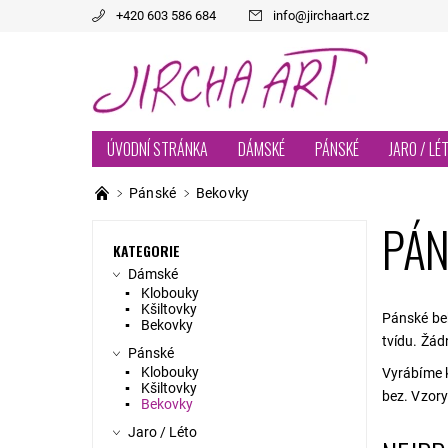
+420 603 586 684
info
@
jirchaart.cz
ÚVODNÍ STRÁNKA
DÁMSKÉ
PÁNSKÉ
JARO / LÉ
Pánské
Bekovky
PÁN
KATEGORIE
Dámské
Klobouky
Kšiltovky
Pánské bek
Bekovky
tvídu. Žád
Pánské
Klobouky
Vyrábíme k
Kšiltovky
bez. Vzory 
Bekovky
Jaro / Léto