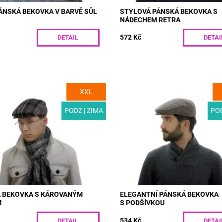
PÁNSKÁ BEKOVKA V BARVĚ SŮL
STYLOVÁ PÁNSKÁ BEKOVKA S
NÁDECHEM RETRA
572 Kč
DETAIL
DETAI
XXL
T03 | Pánská bekovka z vlněné
MODEL: T14 | Elegantní pánská 
 jedinečným károvaným vzorem.
s podšívkou vhodná pro podzim a
doplněk vašeho zimního šatníku.
Luxusní vlněná látka se vzorem ry
PODZ | ZIMA
POD
izolaci zajišťuje...
a jedinečnou kombinací...
ost:
Skladem
Dostupnost:
Skladem
T03/55
Kód:
T14/55
 BEKOVKA S KÁROVANÝM
ELEGANTNÍ PÁNSKÁ BEKOVKA
M
S PODŠÍVKOU
534 Kč
DETAIL
DETAI