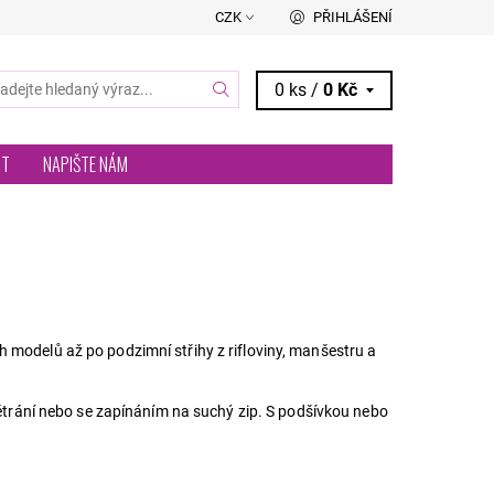
CZK
PŘIHLÁŠENÍ
0 ks /
0 Kč
RT
NAPIŠTE NÁM
 modelů až po podzimní střihy z rifloviny, manšestru a
 větrání nebo se zapínáním na suchý zip. S podšívkou nebo