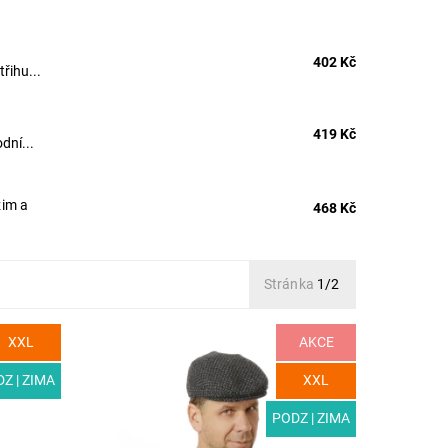
402 Kč
řihu...
419 Kč
dní...
zim a
468 Kč
Stránka
1/2
XXL
AKCE
kovka
MODEL: T03-4 | Pánská vlněná bekovka
 jemnou
s originálním vzorem do chladného
doplněk
počasí. Elegantní doplněk vašeho
Z | ZIMA
XXL
zimního šatníku. Výtečnou tepelnou
izolaci...
PODZ | ZIMA
Dostupnost:
Skladem