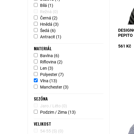
Bílá
(1)
Režná
(0)
Černá
(2)
Hnědá
(3)
DESIGN
Šedá
(6)
PEPITO
Antracit
(1)
561 Kč
MATERIÁL
Bavlna
(6)
Riflovina
(2)
Len
(3)
Polyester
(7)
MODEL: 
Vlna
(13)
v barvě 
Manchester
(3)
materiál
podšívkou
SEZÓNA
Dostupn
Jaro / Léto
(0)
Kód:
Podzim / Zima
(13)
VELIKOST
54-55 (S)
(0)