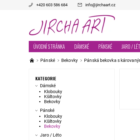
+420 603 586 684
info
@
jirchaart.cz
ÚVODNÍ STRÁNKA
DÁMSKÉ
PÁNSKÉ
JARO / LÉ
Pánské
Bekovky
Pánská bekovka s károvan
KATEGORIE
Dámské
Klobouky
Kšiltovky
Bekovky
Pánské
Klobouky
Kšiltovky
Bekovky
Jaro / Léto