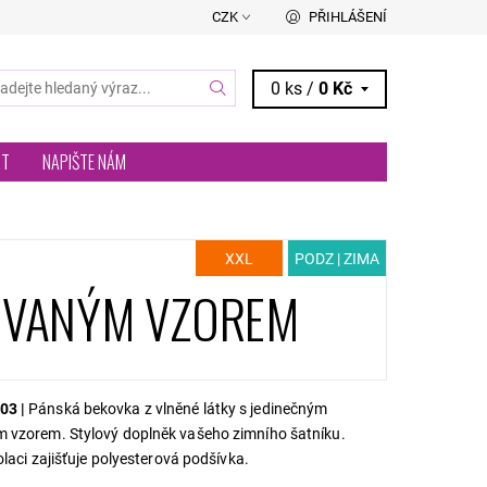
CZK
PŘIHLÁŠENÍ
0 ks /
0 Kč
RT
NAPIŠTE NÁM
XXL
PODZ | ZIMA
OVANÝM VZOREM
03 |
Pánská bekovka z vlněné látky s jedinečným
 vzorem. Stylový doplněk vašeho zimního šatníku.
zolaci zajišťuje polyesterová podšívka.