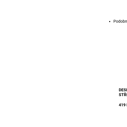
Podobn
MODE
beko
stři
vyro
poly
Dost
Kód:
DES
STŘ
419 