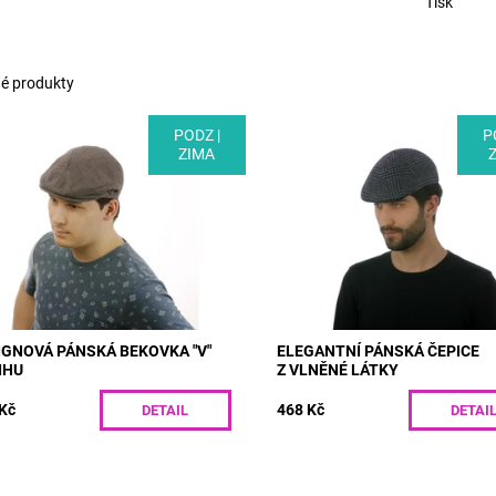
Tisk
é produkty
PODZ |
P
L: B2H | Designová pánská
MODEL: T42 | Elegantní pánská 
ZIMA
vka s originálním „véčkovým“
z vlněné látky s tmavě modrým 
hem. Jemná předepraná látka
Vevnitř má bekovka polyestero
bená ze stoprocentního
podšívku, díky které vás kvalitně.
esteru je zdvojená,...
Dostupnost:
Skladem
upnost:
Skladem
Kód:
T42/55
B2H/55
IGNOVÁ PÁNSKÁ BEKOVKA "V"
ELEGANTNÍ PÁNSKÁ ČEPICE
IHU
Z VLNĚNÉ LÁTKY
Kč
468 Kč
DETAIL
DETAI