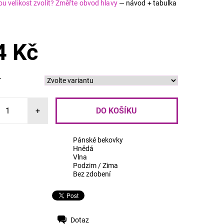
ou velikost zvolit? Změřte obvod hlavy
— návod + tabulka
4 Kč
T
+
Pánské bekovky
Hnědá
Vlna
Podzim / Zima
Bez zdobení
Dotaz