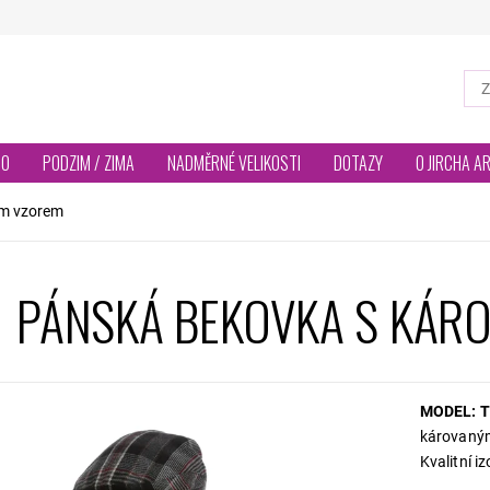
TO
PODZIM / ZIMA
NADMĚRNÉ VELIKOSTI
DOTAZY
O JIRCHA A
ým vzorem
PÁNSKÁ BEKOVKA S KÁR
MODEL: T
károvaným
Kvalitní i