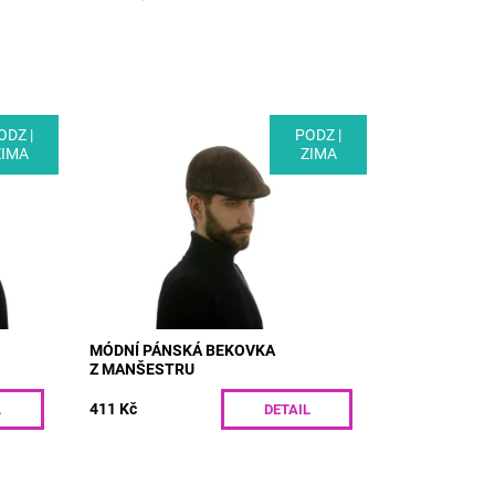
ODZ |
PODZ |
čepice
MODEL: M06 | Módní pánská bekovka
ZIMA
ZIMA
kárem.
z manšestru s polyesterovou
vou
podšívkou. Nestárnoucí klasika, která
..
skvěle doplní vás podzimní
šatník.Nevíte jakou...
Dostupnost:
Skladem
Kód:
M06/55
MÓDNÍ PÁNSKÁ BEKOVKA
Z MANŠESTRU
411 Kč
L
DETAIL