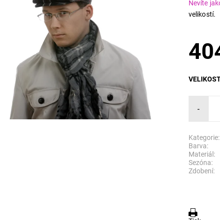
Nevíte jak
velikostí.
40
VELIKOS
-
Kategorie:
Barva:
Materiál:
Sezóna:
Zdobení: