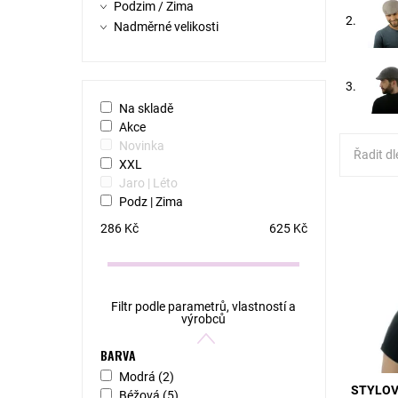
Podzim / Zima
2.
Nadměrné velikosti
3.
Na skladě
Akce
Novinka
Řadit dl
XXL
Jaro | Léto
Podz | Zima
MODEL: B
na podzi
286
Kč
625
Kč
ostrým 
Béžovoše
Dostupn
Kód:
Filtr podle parametrů, vlastností a
výrobců
BARVA
Modrá
(2)
STYLOV
Béžová
(5)