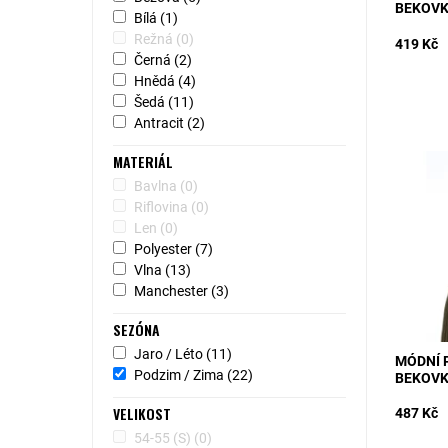
BEKOV
Bílá
(1)
Režná
(0)
419 Kč
Černá
(2)
Hnědá
(4)
Šedá
(11)
Antracit
(2)
MODEL: 
MATERIÁL
manšest
Bavlna
(0)
odstínu.
Riflovina
(0)
dobře dr
chladněj
Len
(0)
Polyester
(7)
Dostupn
Kód:
Vlna
(13)
Manchester
(3)
SEZÓNA
Jaro / Léto
(11)
MÓDNÍ 
Podzim / Zima
(22)
BEKOV
VELIKOST
487 Kč
54-55 (S)
(0)