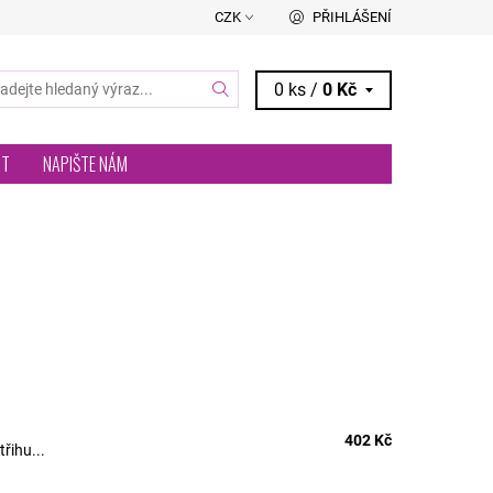
CZK
PŘIHLÁŠENÍ
0 ks /
0 Kč
RT
NAPIŠTE NÁM
402 Kč
řihu...