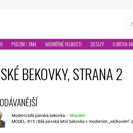
TO
PODZIM / ZIMA
NADMĚRNÉ VELIKOSTI
DOTAZY
O JIRCHA A
SKÉ BEKOVKY
, STRANA 2
ODÁVANĚJŠÍ
Moderní bílá pánská bekovka
–
Skladem
MODEL: R15 | Bílá pánská letní bekovka v moderním „véčkovém“ st