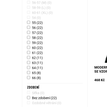
56-57 (M)
(0)
58-59 (L)
(0)
60-61 (XL)
(0)
54
(0)
MODEL: 
55
(22)
vlny se 
vzhledu a
56
(22)
cestu do
57
(22)
Dostupn
58
(22)
Kód:
59
(22)
60
(22)
61
(22)
62
(11)
63
(11)
MODERN
64
(11)
SE VZO
65
(8)
66
(8)
468 Kč
ZDOBENÍ
Síťka
(0)
Bez zdobení
(22)
Ozdobné větrání
(0)