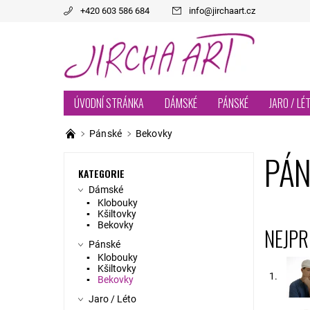
+420 603 586 684
info
@
jirchaart.cz
ÚVODNÍ STRÁNKA
DÁMSKÉ
PÁNSKÉ
JARO / LÉ
Pánské
Bekovky
PÁN
KATEGORIE
Dámské
Klobouky
Kšiltovky
Bekovky
NEJPR
Pánské
Klobouky
Kšiltovky
1.
Bekovky
Jaro / Léto