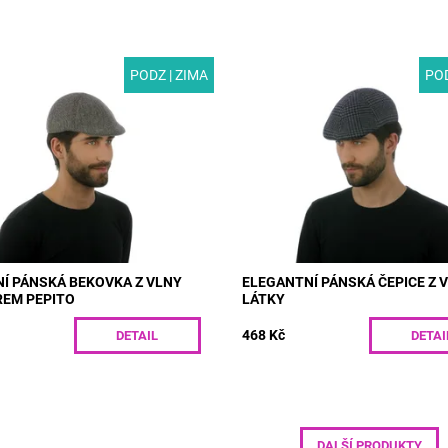
PODZ | ZIMA
POD
T43 | Moderní pánská bekovka z
MODEL: T42 | Elegantní pánská č
vzorem pepito. Díky stylovému
z vlněné látky s tmavě modrým k
 skvělé hřejivosti si jistě najde
Vevnitř má bekovka polyesterov
 vašeho zimního...
podšívku, díky které vás kvalitně..
ost:
Skladem
Dostupnost:
Skladem
T43/55
Kód:
T42/55
Í PÁNSKÁ BEKOVKA Z VLNY
ELEGANTNÍ PÁNSKÁ ČEPICE Z 
REM PEPITO
LÁTKY
468 Kč
DETAIL
DETAI
DALŠÍ PRODUKTY