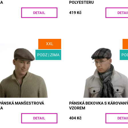
KA
POLYESTERU
419 Kč
DETAIL
DETAI
XXL
M04-0 | Módní pánská
MODEL: T03 | Pánská bekovka z 
rová bekovka v hnědém
látky s jedinečným károvaným vz
 Díky polyesterové podšívce
Stylový doplněk vašeho zimního š
PODZ | ZIMA
POD
ží teplo a hodí se tak do
Kvalitní izolaci zajišťuje...
šího...
Dostupnost:
Skladem
ost:
Skladem
Kód:
T03/55
M04-0/55
PÁNSKÁ MANŠESTROVÁ
PÁNSKÁ BEKOVKA S KÁROVAN
KA
VZOREM
404 Kč
DETAIL
DETAI