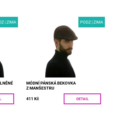
Z | ZIMA
PODZ | ZIMA
epice
MODEL: M06 | Módní pánská bekovka
árem.
z manšestru s polyesterovou podšívkou.
ou
Nestárnoucí klasika, která skvěle doplní
.
vás podzimní šatník.Nevíte jakou...
Dostupnost:
Skladem
Kód:
M06/55
VLNĚNÉ
MÓDNÍ PÁNSKÁ BEKOVKA
Z MANŠESTRU
411 Kč
L
DETAIL