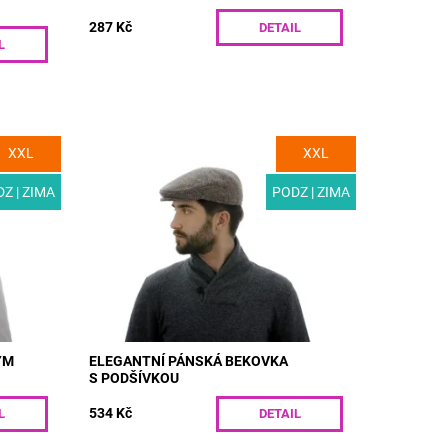
287 Kč
DETAIL
L
XXL
XXL
vlněné
MODEL: T14 | Elegantní pánská bekovka
orem.
s podšívkou vhodná pro podzim a zimu.
atníku.
Luxusní vlněná látka se vzorem rybí kost
Z | ZIMA
PODZ | ZIMA
a jedinečnou kombinací...
Dostupnost:
Skladem
Kód:
T14/55
ÝM
ELEGANTNÍ PÁNSKÁ BEKOVKA
S PODŠÍVKOU
534 Kč
L
DETAIL