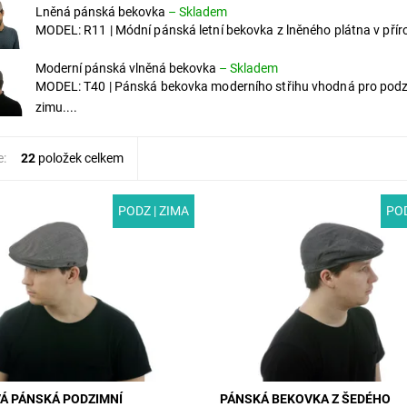
Lněná pánská bekovka
–
Skladem
MODEL: R11 | Módní pánská letní bekovka z lněného plátna v příro
Moderní pánská vlněná bekovka
–
Skladem
MODEL: T40 | Pánská bekovka moderního střihu vhodná pro pod
zimu....
e:
22
položek celkem
PODZ | ZIMA
POD
3H | Stylová pánská kšiltovka
MODEL: B3 | Moderní pánská bek
m a zimu, která vás ochrání před
šedého polyesterového materiálu
sluncem i přeháňkami.
vhodná pro podzim a zimu. Uvnitř
dá polyesterová látka je...
všitá druhá látka, která funguje ja
ost:
Skladem
Dostupnost:
Skladem
B3H/55
Kód:
B3/55
Á PÁNSKÁ PODZIMNÍ
PÁNSKÁ BEKOVKA Z ŠEDÉHO