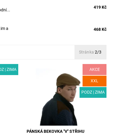
419 Kč
dní...
zim a
468 Kč
Stránka
2/3
Z | ZIMA
AKCE
ovka ze
MODEL: M02 | Pánská bekovka s
moderním „véčkovým“ střihem pro
 je
podzim a zimu. Čepice je ušita z
XXL
ko...
manšestrové látky s jemným řádkováním
a polyesterové...
PODZ | ZIMA
Dostupnost:
Skladem
Kód:
M02/55
PÁNSKÁ BEKOVKA "V" STŘIHU