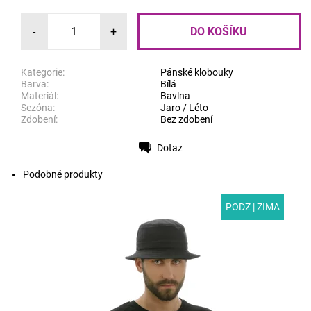
-
+
Kategorie:
Pánské klobouky
Barva:
Bílá
Materiál:
Bavlna
Sezóna:
Jaro / Léto
Zdobení:
Bez zdobení
Dotaz
Tisk
Podobné produkty
PODZ | ZIMA
MODEL: S06 | Stylový pánský klobouk z černého
softshellu. Softshell je moderní vícevrstvý materiál se
speciální povrchovou úpravou. Je odolný proti...
Dostupnost:
Skladem
Kód:
S06/55