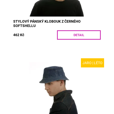
STYLOVÝ PÁNSKÝ KLOBOUK Z ČERNÉHO
SOFTSHELLU
462 Kč
DETAIL
JARO | LÉTO
MODEL: D06 | Sportovní klobouk z modré rifloviny s
kapsičkou vhodný pro jaro a léto. Tento oblíbený model
se hodí pro ženy i muže. Krempa s...
Dostupnost:
Skladem
Kód:
D06/55