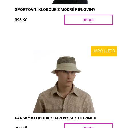
SPORTOVNÍ KLOBOUK Z MODRÉ RIFLOVINY
398 Kč
DETAIL
JARO | LÉTO
MODEL: R42-1 | Sportovní pánský klobouk z bavlny se
síťovinou. Široká síťka umožňuje cirkulaci vzduchu,
takže se klobouk příjemně nosí i v těch...
Dostupnost:
Skladem
Kód:
R42-1/55
PÁNSKÝ KLOBOUK Z BAVLNY SE SÍŤOVINOU