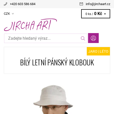
+420 603 586 684
info
@
jirchaart.cz
0 Kč
CZK
0 ks /
JARO | LÉTO
BÍLÝ LETNÍ PÁNSKÝ KLOBOUK