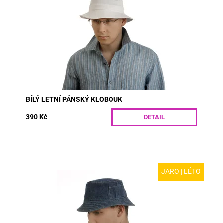
takže je údržba velice snadná.Nevíte...
Dostupnost:
Skladem
Kód:
R06/55
BÍLÝ LETNÍ PÁNSKÝ KLOBOUK
390 Kč
DETAIL
JARO | LÉTO
MODEL: D06 | Sportovní klobouk z modré rifloviny s
kapsičkou vhodný pro jaro a léto. Tento oblíbený model
se hodí pro ženy i muže. Krempa s...
Dostupnost:
Skladem
Kód:
D06/55