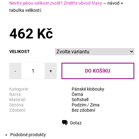
Nevíte jakou velikost zvolit? Změřte obvod hlavy
— návod +
tabulka velikostí.
462 Kč
VELIKOST
-
+
Kategorie:
Pánské klobouky
Barva:
Černá
Materiál:
Softshell
Sezóna:
Podzim / Zima
Zdobení:
Bez zdobení
Dotaz
Tisk
Podobné produkty