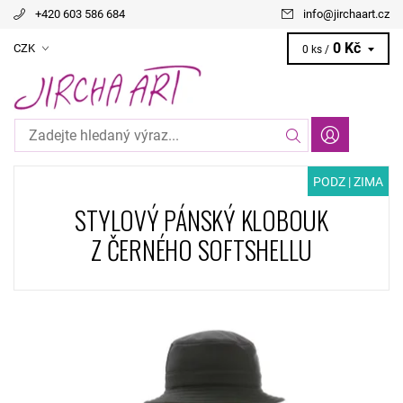
+420 603 586 684
info
@
jirchaart.cz
0 Kč
CZK
0 ks /
PODZ | ZIMA
STYLOVÝ PÁNSKÝ KLOBOUK
Z ČERNÉHO SOFTSHELLU