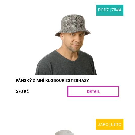
PODZ | ZIMA
MODEL: T02-1 | Originální sportovní pánský klobouk
s úzkou krempou ušitý z vlněné látky vzoru esterházy.
Díky všité podšívce je...
Dostupnost:
Skladem
Kód:
T02-1/55
PÁNSKÝ ZIMNÍ KLOBOUK ESTERHÁZY
570 Kč
DETAIL
JARO | LÉTO
MODEL: R06 | Bílý letní pánský klobouk z bavlny, který
vás na pláži ochrání před sluncem. Klobouk lze vyprat,